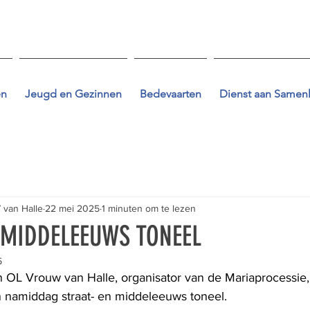
en
Jeugd en Gezinnen
Bedevaarten
Dienst aan Samen
 van Halle
22 mei 2025
1 minuten om te lezen
 MIDDELEEUWS TONEEL
5
OL Vrouw van Halle, organisator van de Mariaprocessie, 
n namiddag straat- en middeleeuws toneel.