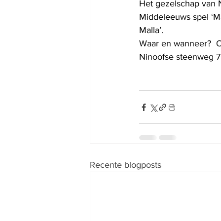
Het gezelschap van No
Middeleeuws spel ‘Ma
Malla’.
Waar en wanneer?  O
Ninoofse steenweg 7 t
Recente blogposts