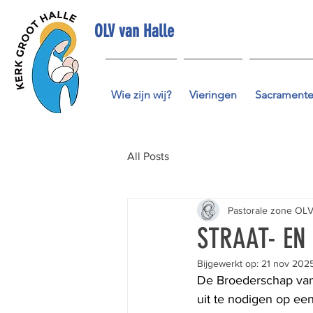
OLV van Halle
Wie zijn wij?
Vieringen
Sacrament
All Posts
Pastorale zone OLV
STRAAT- EN
Bijgewerkt op:
21 nov 202
De Broederschap van 
uit te nodigen op ee