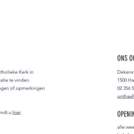
ONS O
atholieke Kerk in
Dekenst
atie te vinden.
1500 Ha
ragen of opmerkingen
02 356 5
onthaal
indt u
hier
.
OPENI
alle we