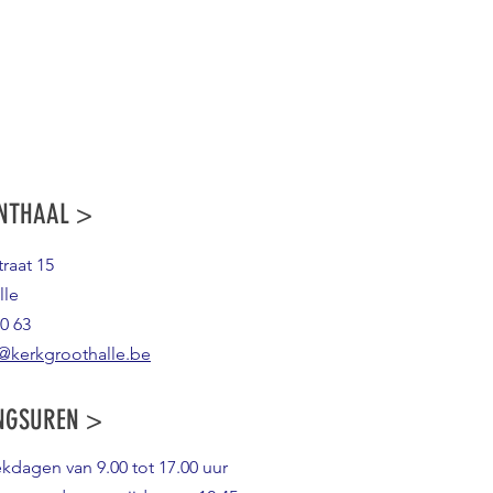
NTHAAL >
raat 15
lle
0 63
@kerkgroothalle.be
NGSUREN >
ekdagen van 9.00 tot 17.00 uur