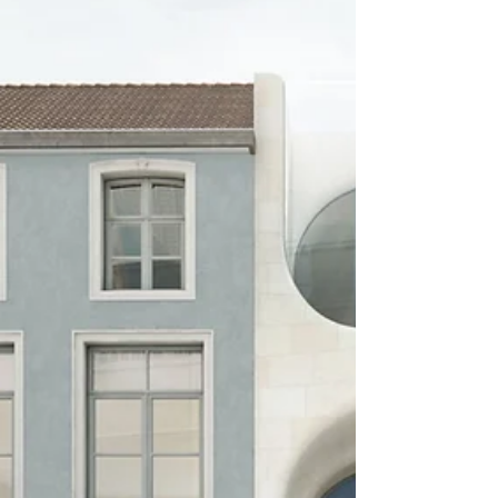
de hele muziekgeschiedenis, van
Renaissance tot hedendaagse werken.
Meerdere koorleden zijn later
professioneel actief gebleven in de