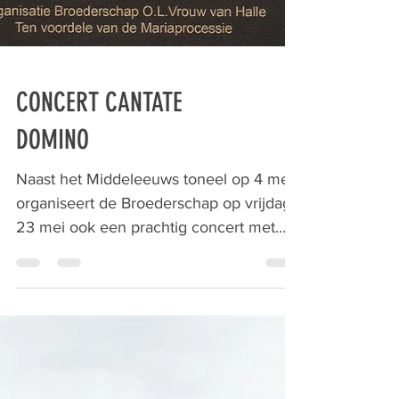
CONCERT CANTATE
DOMINO
Naast het Middeleeuws toneel op 4 mei,
organiseert de Broederschap op vrijdag
23 mei ook een prachtig concert met
het beroemde Aalsters Knapenkoor
‘Cantate Domino’ om 20.00 u. in de
basiliek. ‘Cantate Domino’ betekent ‘Zing
voor de Heer’, maar dit concert beperkt
zich niet enkel tot religieuze muziek. Het
repertorium van het koor omvat zowat