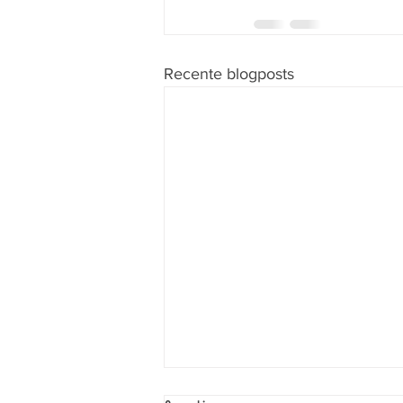
Recente blogposts
Inspiratie- en Ontmoetingsdag pastorale