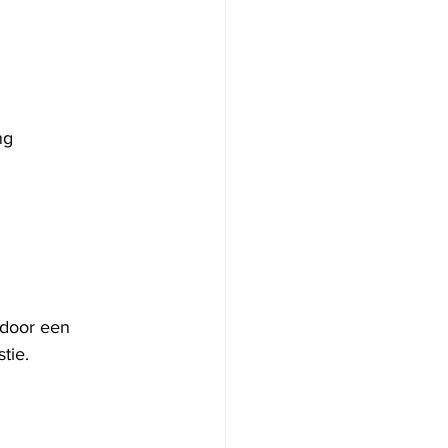
ng
 door een 
tie.