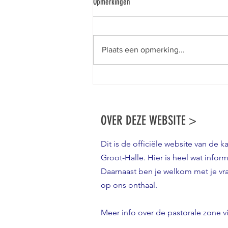
Opmerkingen
zone Halle
Voormiddag Bart Paepen, pastoor
van de Onze-Lieve-
Plaats een opmerking...
Vrouwkathedraal van Antwerpen
was ‘s morgens de eerste spreker.
Hij vertelde over zijn...
OVER DEZE WEBSITE >
Dit is de officiële website van de k
Groot-Halle. Hier is heel wat inform
Daarnaast ben je welkom met je v
op ons onthaal.
Meer info over de pastorale zone v