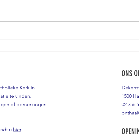
CONCERT CANTATE DOMINO
TWEED
ONS O
atholieke Kerk in
Dekenst
atie te vinden.
1500 Ha
ragen of opmerkingen
02 356 5
onthaal
indt u
hier
.
OPENI