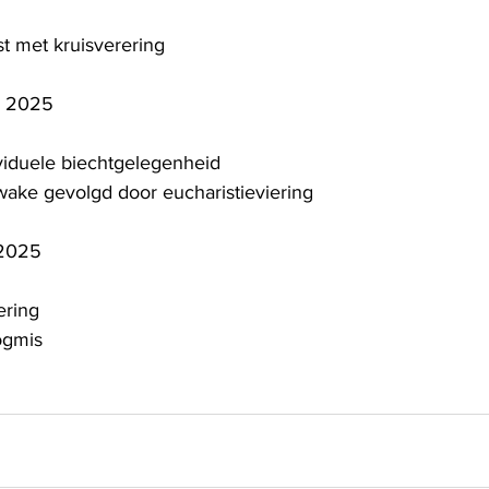
t met kruisverering
L 2025
dividuele biechtgelegenheid
swake gevolgd door eucharistieviering
2025
ering
ogmis