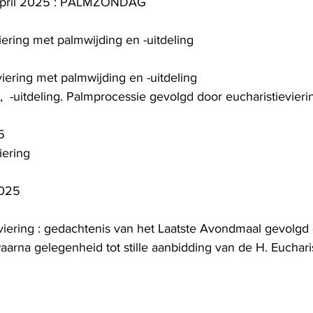
april 2025 : PALMZONDAG
viering met palmwijding en -uitdeling
viering met palmwijding en -uitdeling
,  -uitdeling. Palmprocessie gevolgd door eucharistievieri
5
iering
2025
eviering : gedachtenis van het Laatste Avondmaal gevolgd
arna gelegenheid tot stille aanbidding van de H. Eucharis