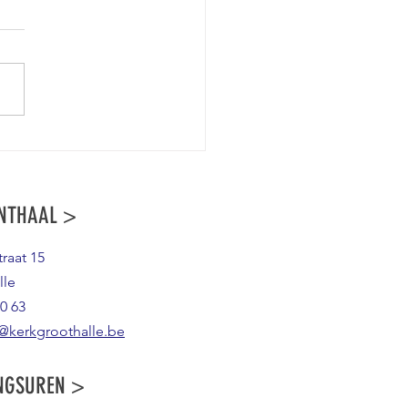
E BIJEENKOMST ROND HALLELUIA
NTHAAL >
raat 15
lle
0 63
@kerkgroothalle.be
NGSUREN >