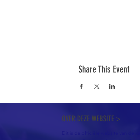
Share This Event
OVER DEZE WEBSITE >
Dit is de officiële website van de k