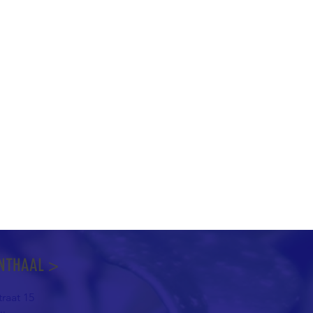
NTHAAL >
raat 15