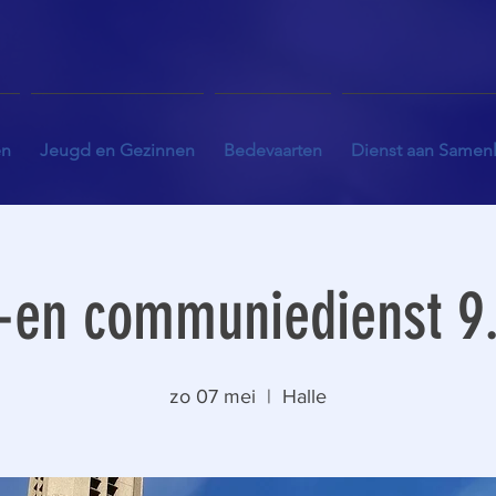
en
Jeugd en Gezinnen
Bedevaarten
Dienst aan Samen
-en communiedienst 9.
zo 07 mei
  |  
Halle