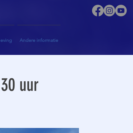
leving
Andere informatie
30 uur