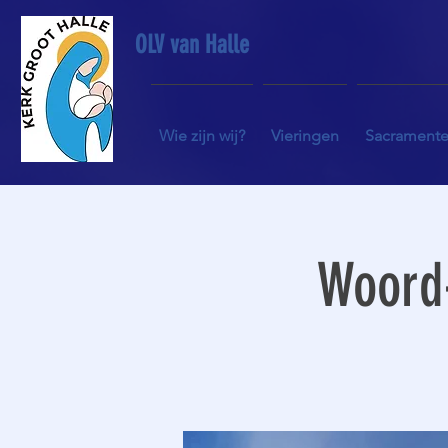
OLV van Halle
Wie zijn wij?
Vieringen
Sacrament
Woord