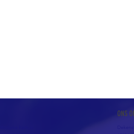
ONS O
atholieke Kerk in
Dekenst