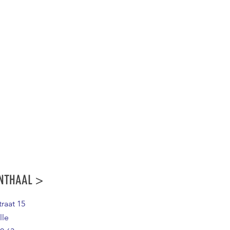
NTHAAL >
raat 15
lle