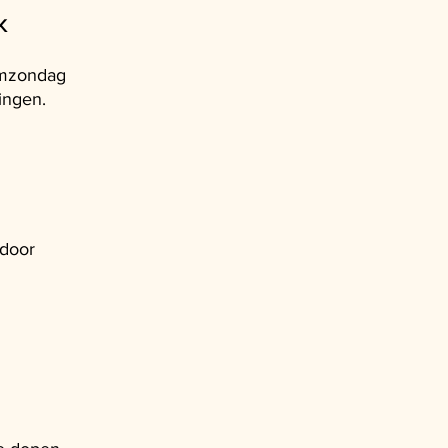
K
lmzondag
ingen.
 door