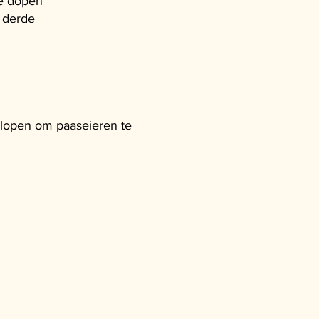
We dopen
 derde
f lopen om paaseieren te