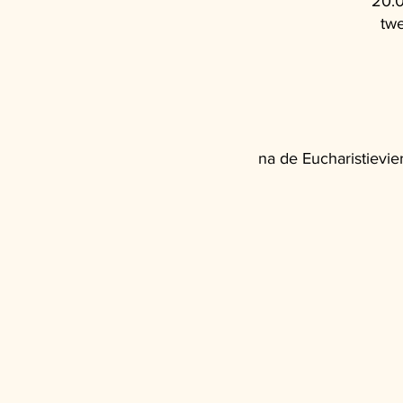
20.0
tw
na de Eucharistievie