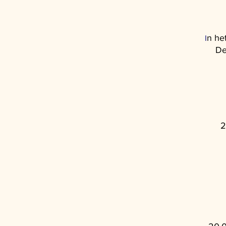
n he
I
De
2