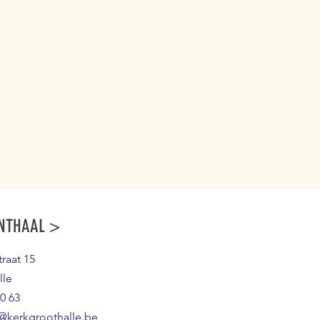
NTHAAL >
raat 15
lle
0 63
@kerkgroothalle.be