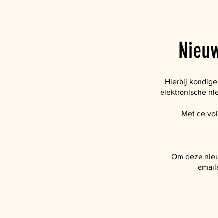
Nieuw
Hierbij kondig
elektronische ni
Met de vo
Om deze nieu
emaila