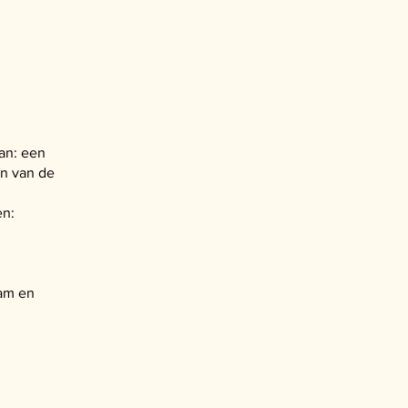
an: een
en van de
en:
aam en