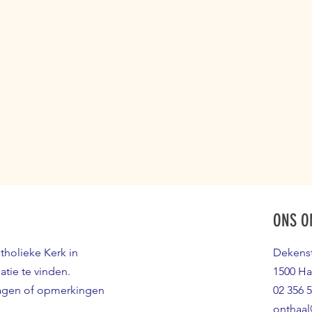
ONS O
atholieke Kerk in
Dekenst
atie te vinden.
1500 Ha
ragen of opmerkingen
02 356 5
onthaal