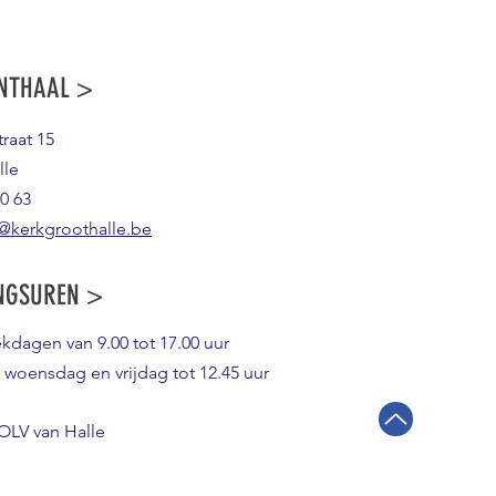
NTHAAL >
raat 15
lle
0 63
@kerkgroothalle.be
NGSUREN >
ekdagen van 9.00 tot 17.00 uur
 woensdag en vrijdag tot 12.45 uur
OLV van Halle