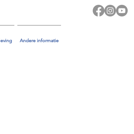
leving
Andere informatie
uble-click on me
d let your
 the Delete key.