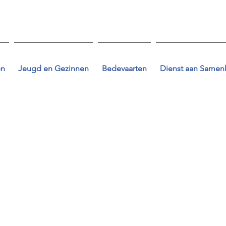
en
Jeugd en Gezinnen
Bedevaarten
Dienst aan Samen
t and add your own text. Is easy! Just click on "Edit Text" or do
nd change fonts. I'm a great place for you to tell your story an
 you. If you want to delete me, just click on me and then press