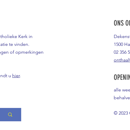
ONS O
atholieke Kerk in
Dekenst
atie te vinden.
1500 Ha
ragen of opmerkingen
02 356 5
onthaal
indt u
hier
.
OPENI
alle we
behalve
© 2023 