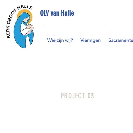
OLV van Halle
Wie zijn wij?
Vieringen
Sacrament
PROJECT 03
I'm a paragraph. Click here to edi
and you can add your own content a
customers know a little more about