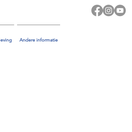
leving
Andere informatie
uble-click on me
d let your
 the Delete key.