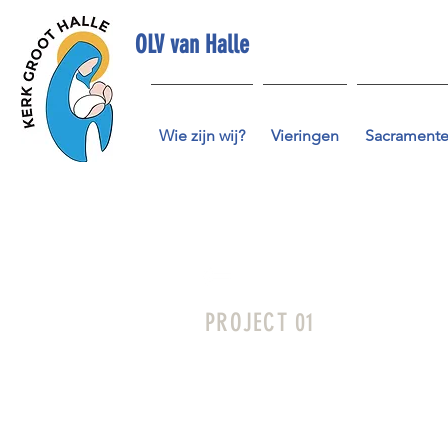
OLV van Halle
Wie zijn wij?
Vieringen
Sacrament
PROJECT 01
I'm a paragraph. Click here to edi
and you can add your own content a
customers know a little more about