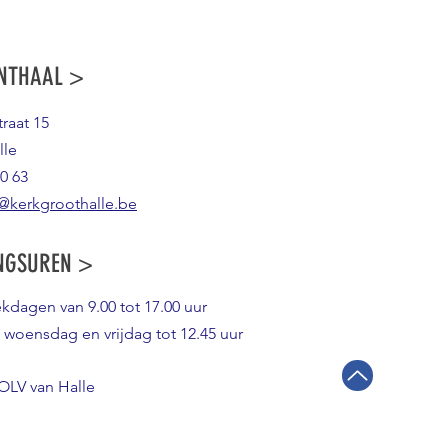
NTHAAL >
raat 15
lle
0 63
@kerkgroothalle.be
NGSUREN >
ekdagen van 9.00 tot 17.00 uur
 woensdag en vrijdag tot 12.45 uur
OLV van Halle