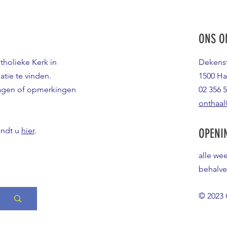
ONS O
atholieke Kerk in
Dekenst
atie te vinden.
1500 Ha
ragen of opmerkingen
02 356 5
onthaal
indt u
hier
.
OPENI
alle we
behalve
© 2023 