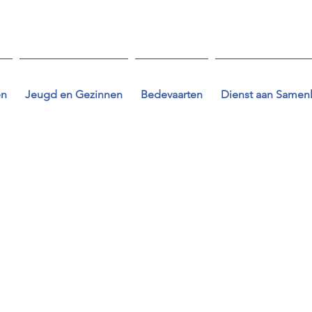
en
Jeugd en Gezinnen
Bedevaarten
Dienst aan Samen
t and add your own text. Is easy! Just click on "Edit Text" or do
nd change fonts. I'm a great place for you to tell your story an
 you. If you want to delete me, just click on me and then press