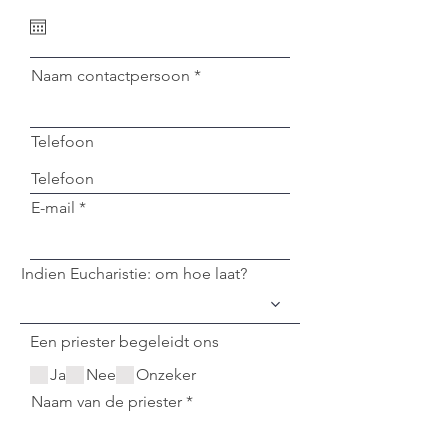
q
u
i
r
e
Naam contactpersoon
d
Telefoon
E-mail
Indien Eucharistie: om hoe laat?
Een priester begeleidt ons
Ja
Nee
Onzeker
Naam van de priester