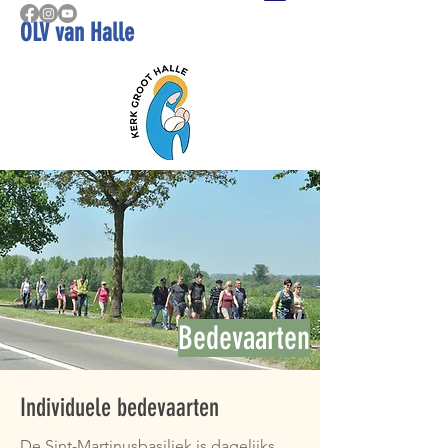
OLV van Halle
Bedevaarten
Individuele bedevaarten
De Sint-Martinusbasiliek is dagelijks