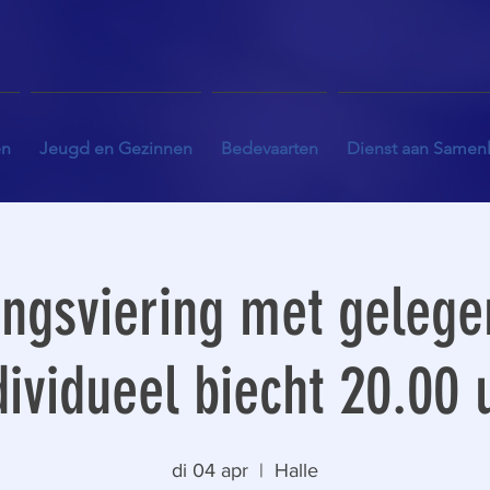
en
Jeugd en Gezinnen
Bedevaarten
Dienst aan Samen
ngsviering met gelege
dividueel biecht 20.00 
di 04 apr
  |  
Halle