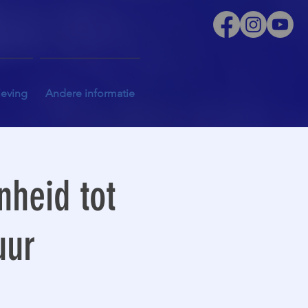
leving
Andere informatie
nheid tot
uur