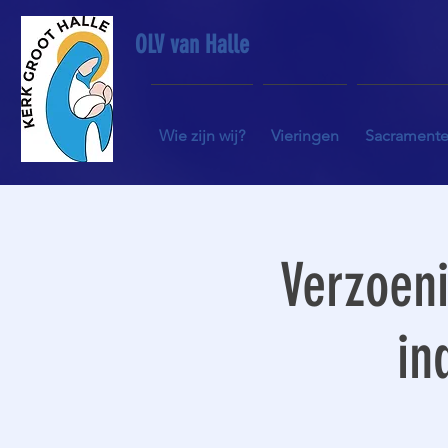
OLV van Halle
Wie zijn wij?
Vieringen
Sacrament
Verzoeni
in