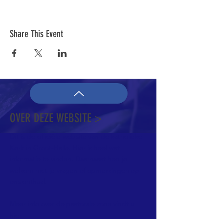
Share This Event
OVER DEZE WEBSITE >
Dit is de officiële website van de katholieke
Kerk in Groot-Halle. Hier is heel wat
informatie te vinden. Daarnaast ben je
welkom met je vragen of opmerkingen op
ons onthaal.
Meer info over de pastorale zone vindt u
hier
.