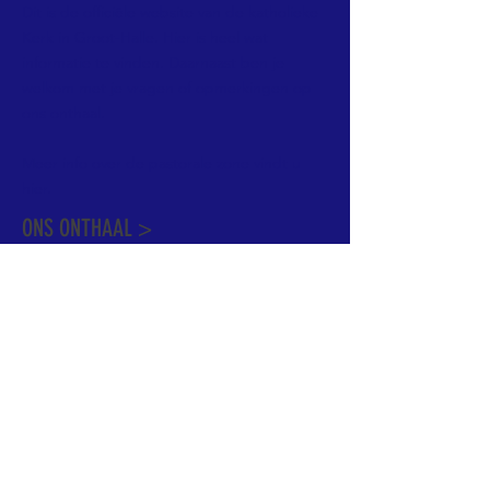
Dit is de officiële website van de katholieke
Kerk in Groot-Halle. Hier is heel wat
informatie te vinden. Daarnaast ben je
welkom met je vragen of opmerkingen op
ons onthaal.
Meer info over de pastorale zone vindt u
hier
.
ONS ONTHAAL >
Dekenstraat 15
1500 Halle
02 356 50 63
onthaal@kerkgroothalle.be
OPENINGSUREN >
alle weekdagen van 9.00 tot 17.00 uur
behalve woensdag en vrijdag tot 12.45 uur