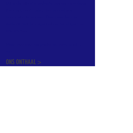
Dit is de officiële website van de katholieke
Kerk in Groot-Halle. Hier is heel wat
informatie te vinden. Daarnaast ben je
welkom met je vragen of opmerkingen op
ons onthaal.
Meer info over de pastorale zone vindt u
hier
.
ONS ONTHAAL >
Dekenstraat 15
1500 Halle
02 356 50 63
onthaal@kerkgroothalle.be
OPENINGSUREN >
alle weekdagen van 9.00 tot 17.00 uur
behalve woensdag en vrijdag tot 12.45 uur