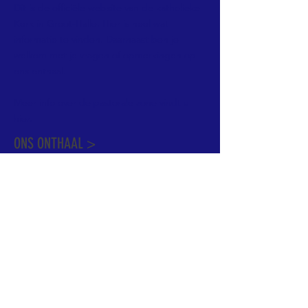
Dit is de officiële website van de katholieke
Kerk in Groot-Halle. Hier is heel wat
informatie te vinden. Daarnaast ben je
welkom met je vragen of opmerkingen op
ons onthaal.
Meer info over de pastorale zone vindt u
hier
.
ONS ONTHAAL >
Dekenstraat 15
1500 Halle
02 356 50 63
onthaal@kerkgroothalle.be
OPENINGSUREN >
alle weekdagen van 9.00 tot 17.00 uur
behalve woensdag en vrijdag tot 12.45 uur