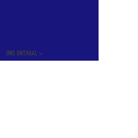
informatie te vinden. Daarnaast ben je
welkom met je vragen of opmerkingen op
ons onthaal.
Meer info over de pastorale zone vindt u
hier
.
ONS ONTHAAL >
Dekenstraat 15
1500 Halle
02 356 50 63
onthaal@kerkgroothalle.be
OPENINGSUREN >
alle weekdagen van 9.00 tot 17.00 uur
behalve woensdag en vrijdag tot 12.45 uur