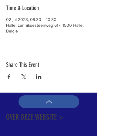
Time & Location
02 jul 2023, 09:30 – 10:30
Halle, Lenniksesteenweg 617, 1500 Halle,
België
Share This Event
OVER DEZE WEBSITE >
Dit is de officiële website van de katholieke
Kerk in Groot-Halle. Hier is heel wat