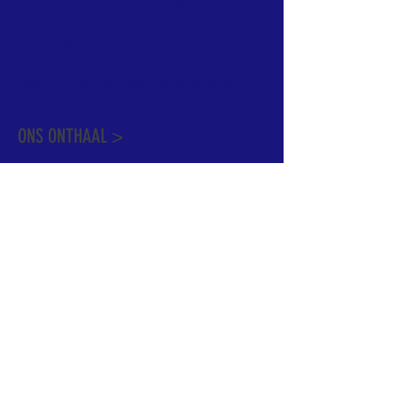
informatie te vinden. Daarnaast ben je
welkom met je vragen of opmerkingen op
ons onthaal.
Meer info over de pastorale zone vindt u
hier
.
ONS ONTHAAL >
Dekenstraat 15
1500 Halle
02 356 50 63
onthaal@kerkgroothalle.be
OPENINGSUREN >
alle weekdagen van 9.00 tot 17.00 uur
behalve woensdag en vrijdag tot 12.45 uur
© 2023 OLV van Halle