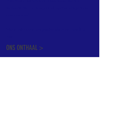
informatie te vinden. Daarnaast ben je
welkom met je vragen of opmerkingen op
ons onthaal.
Meer info over de pastorale zone vindt u
hier
.
ONS ONTHAAL >
Dekenstraat 15
1500 Halle
02 356 50 63
onthaal@kerkgroothalle.be
OPENINGSUREN >
alle weekdagen van 9.00 tot 17.00 uur
behalve woensdag en vrijdag tot 12.45 uur
© 2023 OLV van Halle