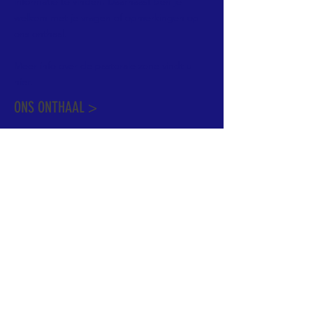
informatie te vinden. Daarnaast ben je
welkom met je vragen of opmerkingen op
ons onthaal.
Meer info over de pastorale zone vindt u
hier
.
ONS ONTHAAL >
Dekenstraat 15
1500 Halle
02 356 50 63
onthaal@kerkgroothalle.be
OPENINGSUREN >
alle weekdagen van 9.00 tot 17.00 uur
behalve woensdag en vrijdag tot 12.45 uur
© 2023 OLV van Halle