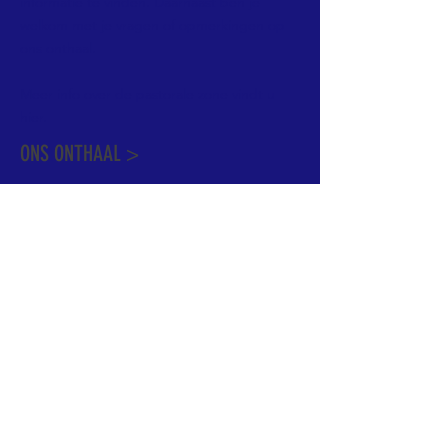
informatie te vinden. Daarnaast ben je
welkom met je vragen of opmerkingen op
ons onthaal.
Meer info over de pastorale zone vindt u
hier
.
ONS ONTHAAL >
Dekenstraat 15
1500 Halle
02 356 50 63
onthaal@kerkgroothalle.be
OPENINGSUREN >
alle weekdagen van 9.00 tot 17.00 uur
behalve woensdag en vrijdag tot 12.45 uur
© 2023 OLV van Halle