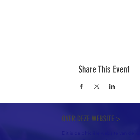
Share This Event
OVER DEZE WEBSITE >
Dit is de officiële website van de k