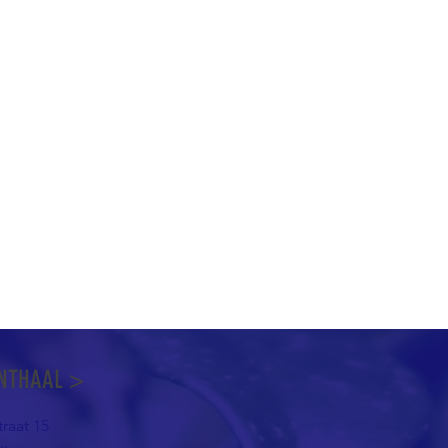
NTHAAL >
raat 15