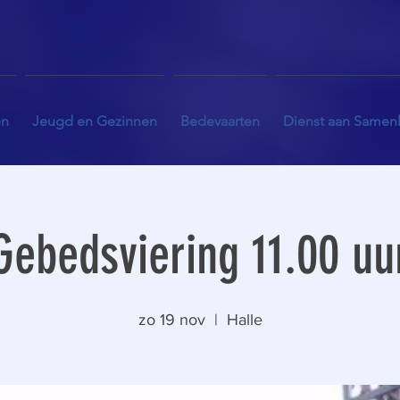
en
Jeugd en Gezinnen
Bedevaarten
Dienst aan Samen
Gebedsviering 11.00 uu
zo 19 nov
  |  
Halle