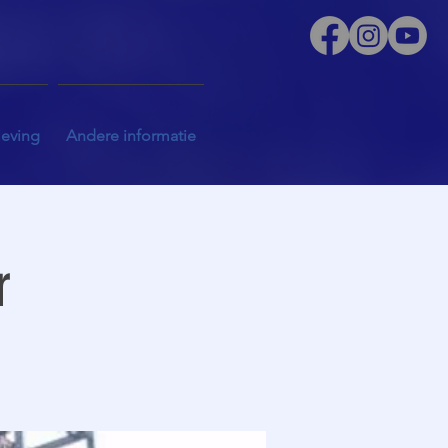
leving
Andere informatie
r