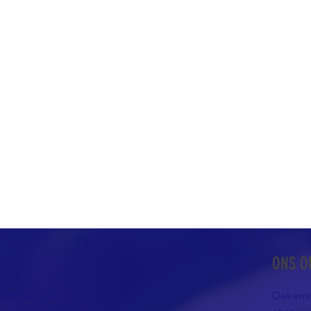
ONS O
atholieke Kerk in
Dekenst