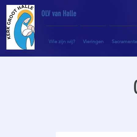
OLV van Halle
Wie zijn wij?
Vieringen
Sacrament