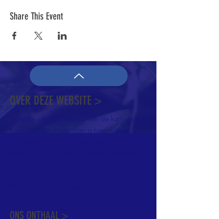
Share This Event
OVER DEZE WEBSITE >
Dit is de officiële website van de katholieke
Kerk in Groot-Halle. Hier is heel wat
informatie te vinden. Daarnaast ben je
welkom met je vragen of opmerkingen op
ons onthaal.
Meer info over de pastorale zone vindt u
hier
.
ONS ONTHAAL >