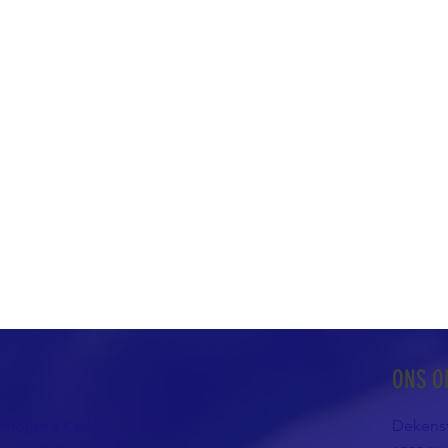
ONS O
atholieke Kerk in
Dekenst