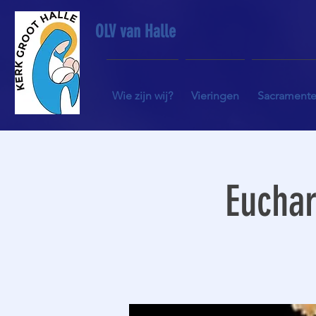
OLV van Halle
Wie zijn wij?
Vieringen
Sacrament
Euchar