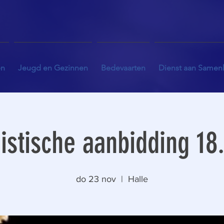
en
Jeugd en Gezinnen
Bedevaarten
Dienst aan Samen
istische aanbidding 18
do 23 nov
  |  
Halle