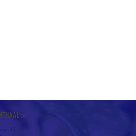
NTHAAL >
raat 15