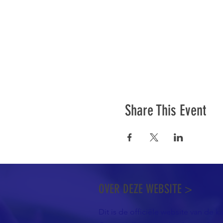
Share This Event
OVER DEZE WEBSITE >
Dit is de officiële website van de k