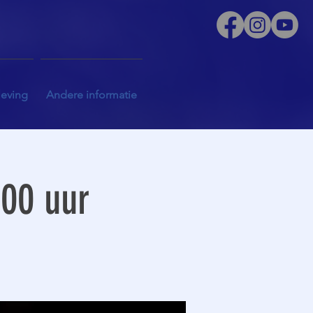
leving
Andere informatie
.00 uur