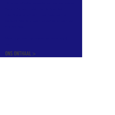
Dit is de officiële website van de katholieke
Kerk in Groot-Halle. Hier is heel wat
informatie te vinden. Daarnaast ben je
welkom met je vragen of opmerkingen op
ons onthaal.
Meer info over de pastorale zone vindt u
hier
.
ONS ONTHAAL >
Dekenstraat 15
1500 Halle
02 356 50 63
onthaal@kerkgroothalle.be
OPENINGSUREN >
alle weekdagen van 9.00 tot 17.00 uur
behalve woensdag en vrijdag tot 12.45 uur