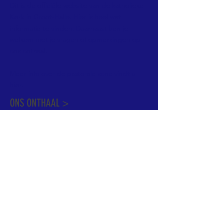
Dit is de officiële website van de katholieke
Kerk in Groot-Halle. Hier is heel wat
informatie te vinden. Daarnaast ben je
welkom met je vragen of opmerkingen op
ons onthaal.
Meer info over de pastorale zone vindt u
hier
.
ONS ONTHAAL >
Dekenstraat 15
1500 Halle
02 356 50 63
onthaal@kerkgroothalle.be
OPENINGSUREN >
alle weekdagen van 9.00 tot 17.00 uur
behalve woensdag en vrijdag tot 12.45 uur