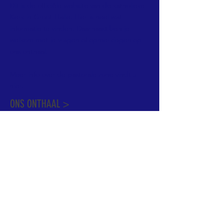
Dit is de officiële website van de katholieke
Kerk in Groot-Halle. Hier is heel wat
informatie te vinden. Daarnaast ben je
welkom met je vragen of opmerkingen op
ons onthaal.
Meer info over de pastorale zone vindt u
hier
.
ONS ONTHAAL >
Dekenstraat 15
1500 Halle
02 356 50 63
onthaal@kerkgroothalle.be
OPENINGSUREN >
alle weekdagen van 9.00 tot 17.00 uur
behalve woensdag en vrijdag tot 12.45 uur