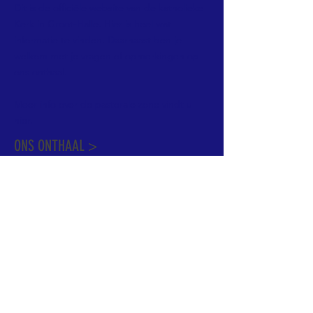
Dit is de officiële website van de katholieke
Kerk in Groot-Halle. Hier is heel wat
informatie te vinden. Daarnaast ben je
welkom met je vragen of opmerkingen op
ons onthaal.
Meer info over de pastorale zone vindt u
hier
.
ONS ONTHAAL >
Dekenstraat 15
1500 Halle
02 356 50 63
onthaal@kerkgroothalle.be
OPENINGSUREN >
alle weekdagen van 9.00 tot 17.00 uur
behalve woensdag en vrijdag tot 12.45 uur