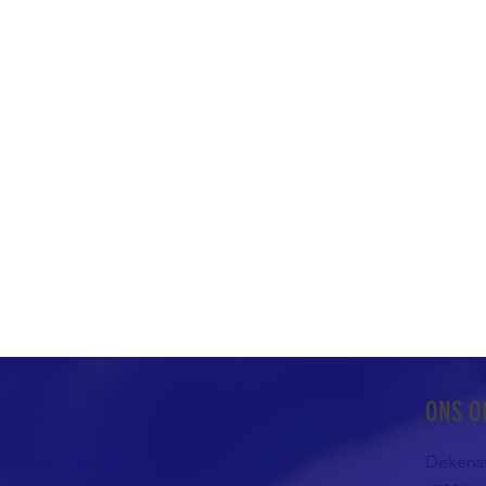
ONS O
atholieke Kerk in
Dekenst