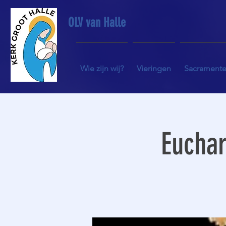
OLV van Halle
Wie zijn wij?
Vieringen
Sacrament
Euchar