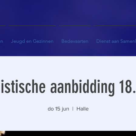
en
Jeugd en Gezinnen
Bedevaarten
Dienst aan Samen
istische aanbidding 18
do 15 jun
  |  
Halle