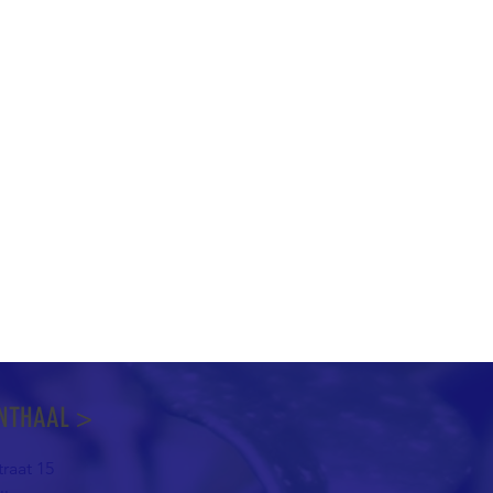
NTHAAL >
raat 15