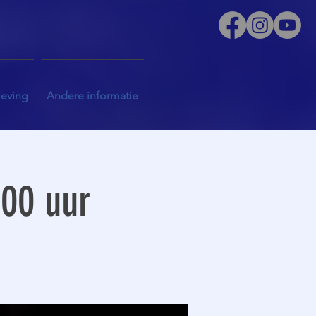
leving
Andere informatie
.00 uur