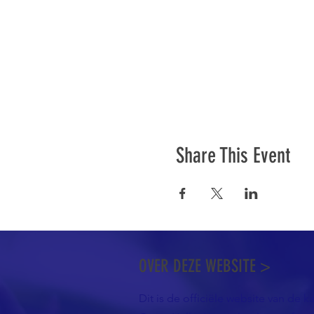
Share This Event
OVER DEZE WEBSITE >
Dit is de officiële website van de k