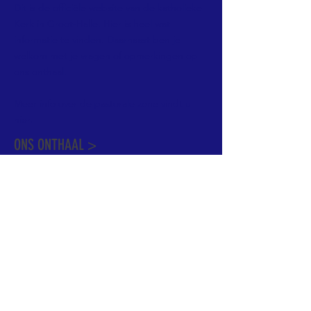
Dit is de officiële website van de katholieke
Kerk in Groot-Halle. Hier is heel wat
informatie te vinden. Daarnaast ben je
welkom met je vragen of opmerkingen op
ons onthaal.
Meer info over de pastorale zone vindt u
hier
.
ONS ONTHAAL >
Dekenstraat 15
1500 Halle
02 356 50 63
onthaal@kerkgroothalle.be
OPENINGSUREN >
alle weekdagen van 9.00 tot 17.00 uur
behalve woensdag en vrijdag tot 12.45 uur