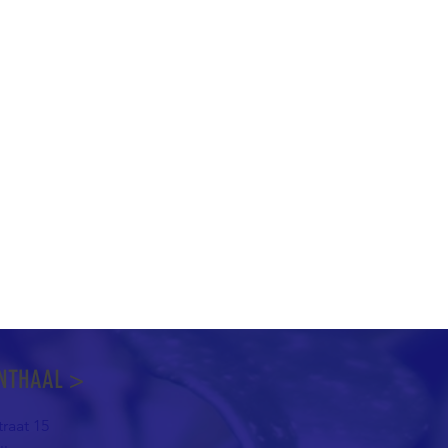
NTHAAL >
raat 15