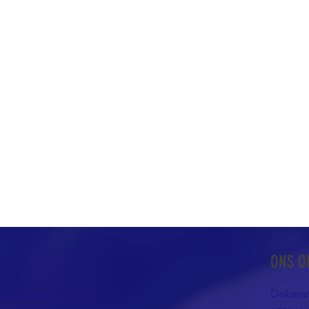
ONS O
atholieke Kerk in
Dekenst