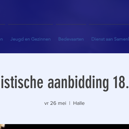
en
Jeugd en Gezinnen
Bedevaarten
Dienst aan Samen
istische aanbidding 18
vr 26 mei
  |  
Halle