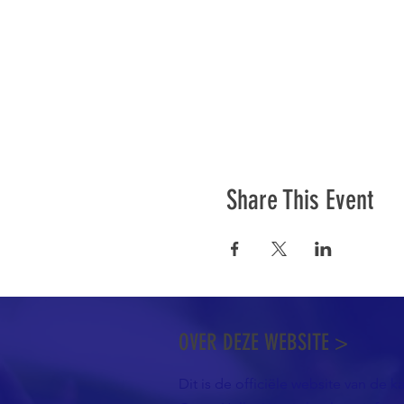
Share This Event
OVER DEZE WEBSITE >
Dit is de officiële website van de k