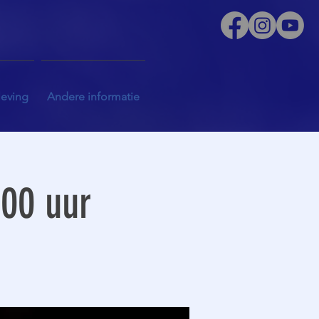
leving
Andere informatie
.00 uur