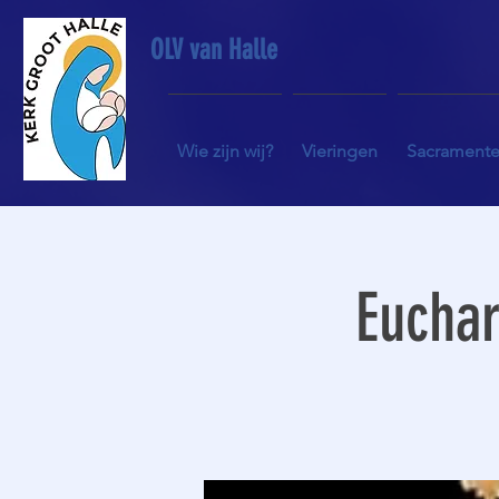
OLV van Halle
Wie zijn wij?
Vieringen
Sacrament
Euchar