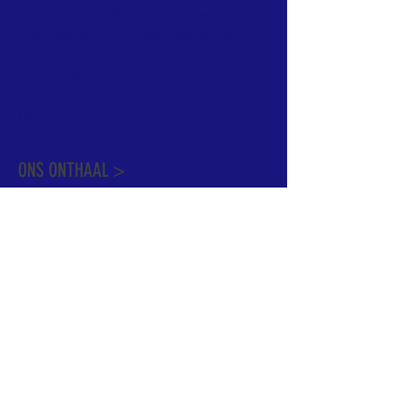
Kerk in Groot-Halle. Hier is heel wat
informatie te vinden. Daarnaast ben je
welkom met je vragen of opmerkingen op
ons onthaal.
Meer info over de pastorale zone vindt u
hier
.
ONS ONTHAAL >
Dekenstraat 15
1500 Halle
02 356 50 63
onthaal@kerkgroothalle.be
OPENINGSUREN >
alle weekdagen van 9.00 tot 17.00 uur
behalve woensdag en vrijdag tot 12.45 uur