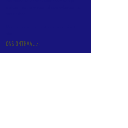
informatie te vinden. Daarnaast ben je
welkom met je vragen of opmerkingen op
ons onthaal.
Meer info over de pastorale zone vindt u
hier
.
ONS ONTHAAL >
Dekenstraat 15
1500 Halle
02 356 50 63
onthaal@kerkgroothalle.be
OPENINGSUREN >
alle weekdagen van 9.00 tot 17.00 uur
behalve woensdag en vrijdag tot 12.45 uur
© 2023 OLV van Halle