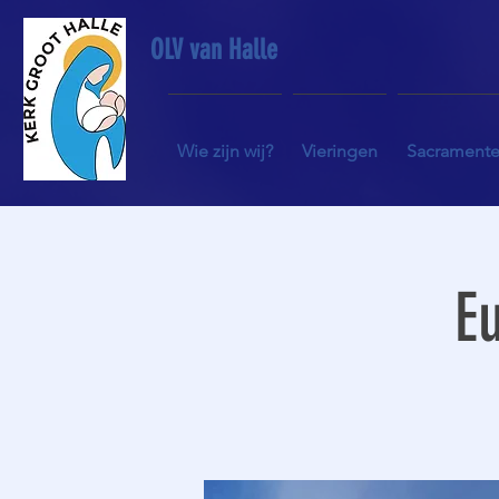
OLV van Halle
Wie zijn wij?
Vieringen
Sacrament
Eu