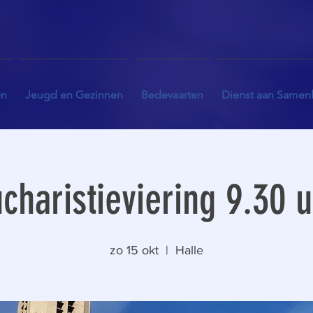
en
Jeugd en Gezinnen
Bedevaarten
Dienst aan Samen
charistieviering 9.30 
zo 15 okt
  |  
Halle