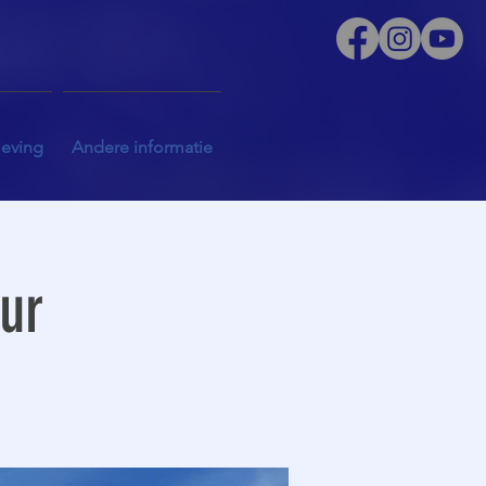
leving
Andere informatie
uur