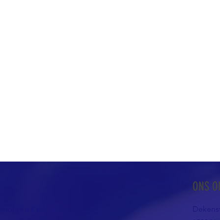
ONS O
atholieke Kerk in
Dekenst