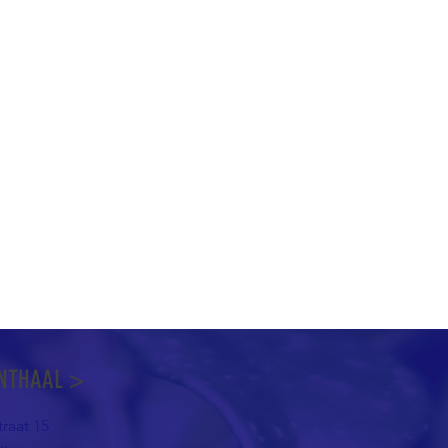
NTHAAL >
raat 15