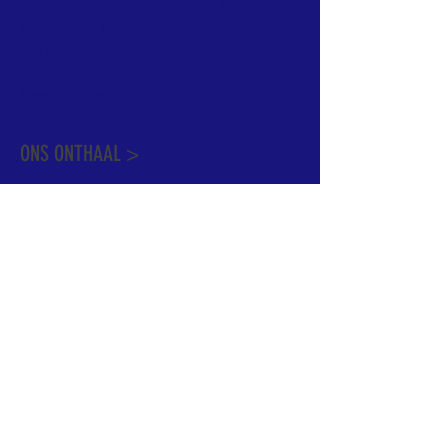
informatie te vinden. Daarnaast ben je
welkom met je vragen of opmerkingen op
ons onthaal.
Meer info over de pastorale zone vindt u
hier
.
ONS ONTHAAL >
Dekenstraat 15
1500 Halle
02 356 50 63
onthaal@kerkgroothalle.be
OPENINGSUREN >
alle weekdagen van 9.00 tot 17.00 uur
behalve woensdag en vrijdag tot 12.45 uur
© 2023 OLV van Halle