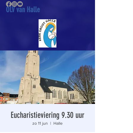
OLV van Halle
Eucharistieviering 9.30 uur
zo 11 jun
  |  
Halle