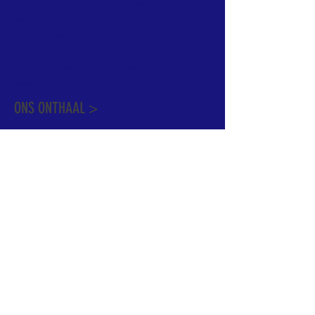
informatie te vinden. Daarnaast ben je
welkom met je vragen of opmerkingen op
ons onthaal.
Meer info over de pastorale zone vindt u
hier
.
ONS ONTHAAL >
Dekenstraat 15
1500 Halle
02 356 50 63
onthaal@kerkgroothalle.be
OPENINGSUREN >
alle weekdagen van 9.00 tot 17.00 uur
behalve woensdag en vrijdag tot 12.45 uur
© 2023 OLV van Halle