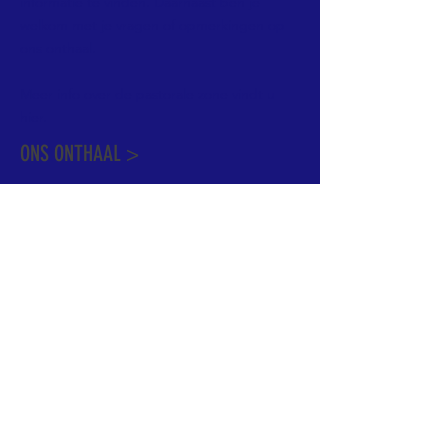
informatie te vinden. Daarnaast ben je
welkom met je vragen of opmerkingen op
ons onthaal.
Meer info over de pastorale zone vindt u
hier
.
ONS ONTHAAL >
Dekenstraat 15
1500 Halle
02 356 50 63
onthaal@kerkgroothalle.be
OPENINGSUREN >
alle weekdagen van 9.00 tot 17.00 uur
behalve woensdag en vrijdag tot 12.45 uur
© 2023 OLV van Halle