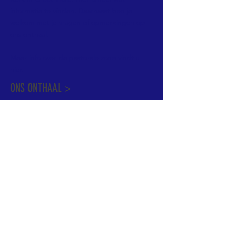
informatie te vinden. Daarnaast ben je
welkom met je vragen of opmerkingen op
ons onthaal.
Meer info over de pastorale zone vindt u
hier
.
ONS ONTHAAL >
Dekenstraat 15
1500 Halle
02 356 50 63
onthaal@kerkgroothalle.be
OPENINGSUREN >
alle weekdagen van 9.00 tot 17.00 uur
behalve woensdag en vrijdag tot 12.45 uur