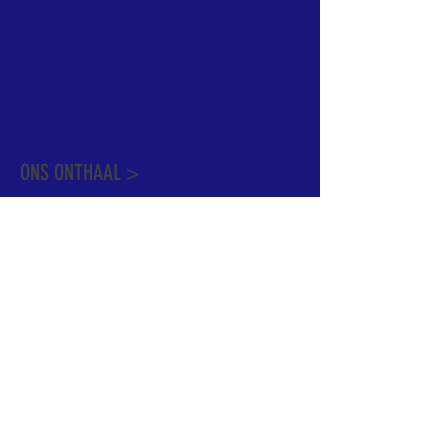
informatie te vinden. Daarnaast ben je
welkom met je vragen of opmerkingen op
ons onthaal.
Meer info over de pastorale zone vindt u
hier
.
ONS ONTHAAL >
Dekenstraat 15
1500 Halle
02 356 50 63
onthaal@kerkgroothalle.be
OPENINGSUREN >
alle weekdagen van 9.00 tot 17.00 uur
behalve woensdag en vrijdag tot 12.45 uur