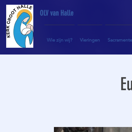
OLV van Halle
Wie zijn wij?
Vieringen
Sacrament
Eu