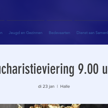
en
Jeugd en Gezinnen
Bedevaarten
Dienst aan Samen
charistieviering 9.00 
di 23 jan
  |  
Halle