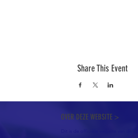
Share This Event
OVER DEZE WEBSITE >
Dit is de officiële website van de k