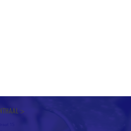
NTHAAL >
raat 15