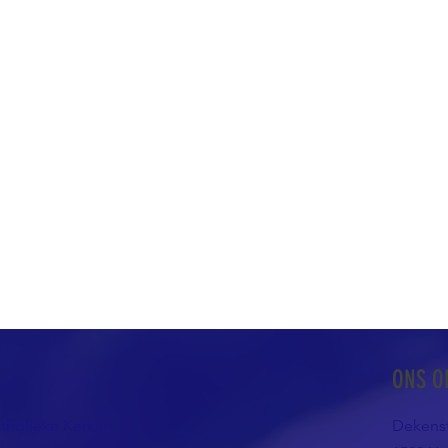
ONS O
atholieke Kerk in
Dekenst