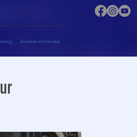
leving
Andere informatie
uur