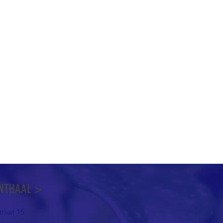
NTHAAL >
raat 15