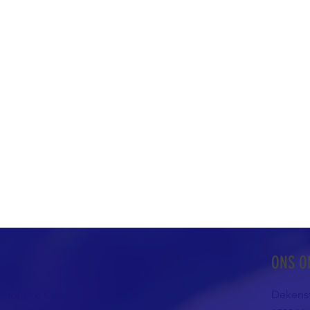
ONS O
atholieke Kerk in
Dekenst