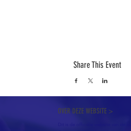
Share This Event
OVER DEZE WEBSITE >
Dit is de officiële website van de k