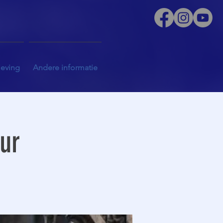
leving
Andere informatie
uur