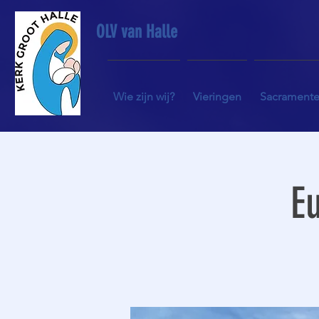
OLV van Halle
Wie zijn wij?
Vieringen
Sacrament
Eu