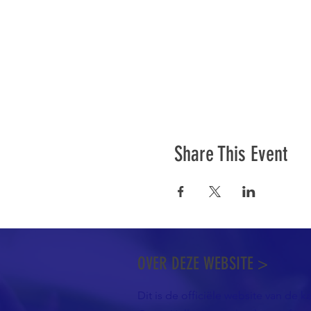
Share This Event
OVER DEZE WEBSITE >
Dit is de officiële website van de k