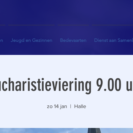
en
Jeugd en Gezinnen
Bedevaarten
Dienst aan Samen
charistieviering 9.00 
zo 14 jan
  |  
Halle