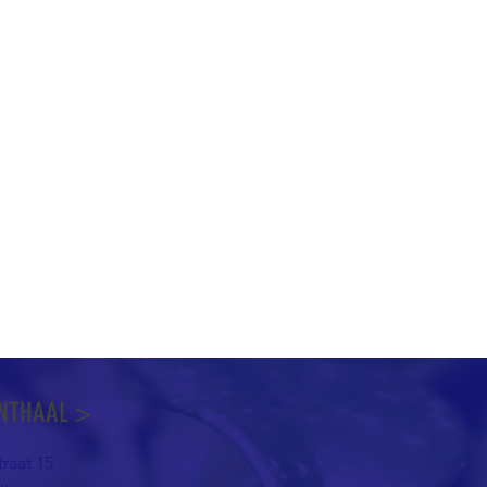
NTHAAL >
raat 15