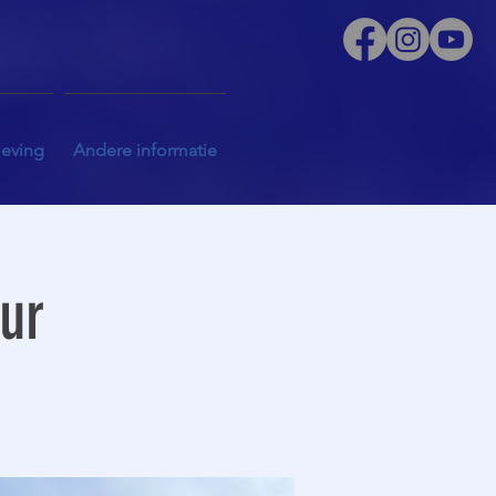
leving
Andere informatie
uur