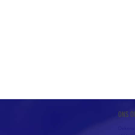
ONS O
atholieke Kerk in
Dekenst