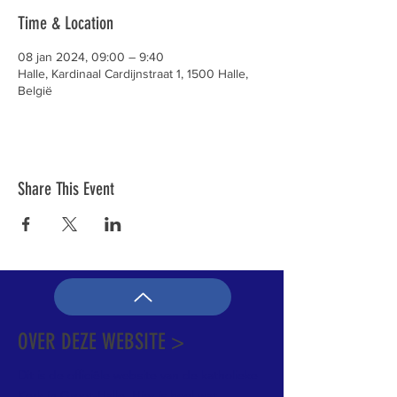
Time & Location
08 jan 2024, 09:00 – 9:40
Halle, Kardinaal Cardijnstraat 1, 1500 Halle,
België
Share This Event
OVER DEZE WEBSITE >
Dit is de officiële website van de katholieke
Kerk in Groot-Halle. Hier is heel wat