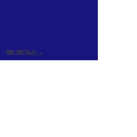
informatie te vinden. Daarnaast ben je
welkom met je vragen of opmerkingen op
ons onthaal.
Meer info over de pastorale zone vindt u
hier
.
ONS ONTHAAL >
Dekenstraat 15
1500 Halle
02 356 50 63
onthaal@kerkgroothalle.be
OPENINGSUREN >
alle weekdagen van 9.00 tot 17.00 uur
behalve woensdag en vrijdag tot 12.45 uur