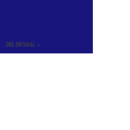
informatie te vinden. Daarnaast ben je
welkom met je vragen of opmerkingen op
ons onthaal.
Meer info over de pastorale zone vindt u
hier
.
ONS ONTHAAL >
Dekenstraat 15
1500 Halle
02 356 50 63
onthaal@kerkgroothalle.be
OPENINGSUREN >
alle weekdagen van 9.00 tot 17.00 uur
behalve woensdag en vrijdag tot 12.45 uur
© 2023 OLV van Halle