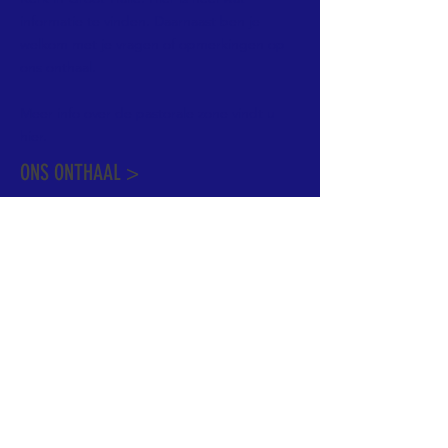
informatie te vinden. Daarnaast ben je
welkom met je vragen of opmerkingen op
ons onthaal.
Meer info over de pastorale zone vindt u
hier
.
ONS ONTHAAL >
Dekenstraat 15
1500 Halle
02 356 50 63
onthaal@kerkgroothalle.be
OPENINGSUREN >
alle weekdagen van 9.00 tot 17.00 uur
behalve woensdag en vrijdag tot 12.45 uur