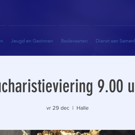
en
Jeugd en Gezinnen
Bedevaarten
Dienst aan Samen
charistieviering 9.00 
vr 29 dec
  |  
Halle