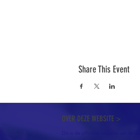
Share This Event
OVER DEZE WEBSITE >
Dit is de officiële website van de k