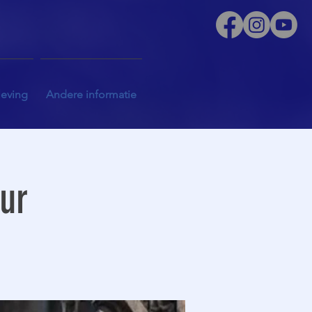
leving
Andere informatie
uur