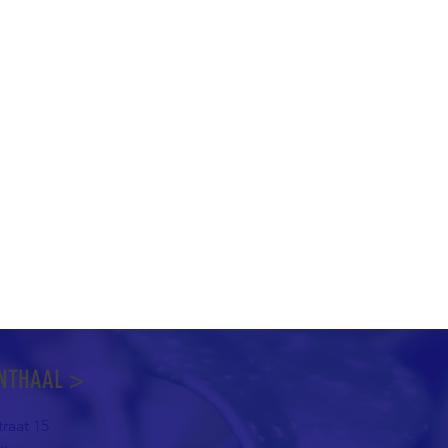
NTHAAL >
raat 15