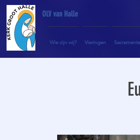
OLV van Halle
Wie zijn wij?
Vieringen
Sacrament
Eu