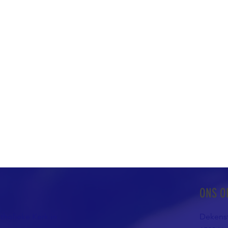
ONS O
atholieke Kerk in
Dekenst