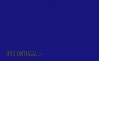
informatie te vinden. Daarnaast ben je
welkom met je vragen of opmerkingen op
ons onthaal.
Meer info over de pastorale zone vindt u
hier
.
ONS ONTHAAL >
Dekenstraat 15
1500 Halle
02 356 50 63
onthaal@kerkgroothalle.be
OPENINGSUREN >
alle weekdagen van 9.00 tot 17.00 uur
behalve woensdag en vrijdag tot 12.45 uur