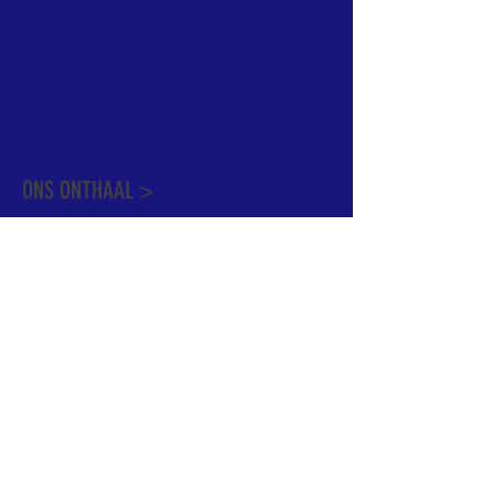
informatie te vinden. Daarnaast ben je
welkom met je vragen of opmerkingen op
ons onthaal.
Meer info over de pastorale zone vindt u
hier
.
ONS ONTHAAL >
Dekenstraat 15
1500 Halle
02 356 50 63
onthaal@kerkgroothalle.be
OPENINGSUREN >
alle weekdagen van 9.00 tot 17.00 uur
behalve woensdag en vrijdag tot 12.45 uur