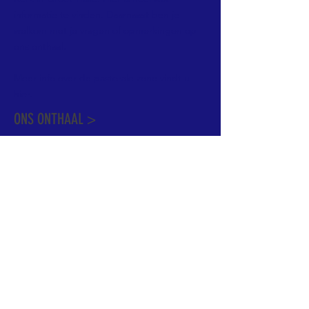
informatie te vinden. Daarnaast ben je
welkom met je vragen of opmerkingen op
ons onthaal.
Meer info over de pastorale zone vindt u
hier
.
ONS ONTHAAL >
Dekenstraat 15
1500 Halle
02 356 50 63
onthaal@kerkgroothalle.be
OPENINGSUREN >
alle weekdagen van 9.00 tot 17.00 uur
behalve woensdag en vrijdag tot 12.45 uur