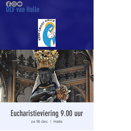
OLV van Halle
Eucharistieviering 9.00 uur
za 16 dec
  |  
Halle