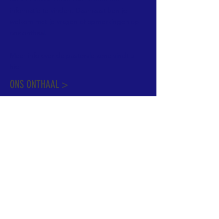
informatie te vinden. Daarnaast ben je
welkom met je vragen of opmerkingen op
ons onthaal.
Meer info over de pastorale zone vindt u
hier
.
ONS ONTHAAL >
Dekenstraat 15
1500 Halle
02 356 50 63
onthaal@kerkgroothalle.be
OPENINGSUREN >
alle weekdagen van 9.00 tot 17.00 uur
behalve woensdag en vrijdag tot 12.45 uur