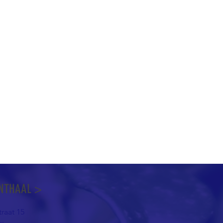
NTHAAL >
raat 15