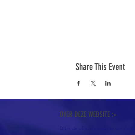
Share This Event
OVER DEZE WEBSITE >
Dit is de officiële website van de k