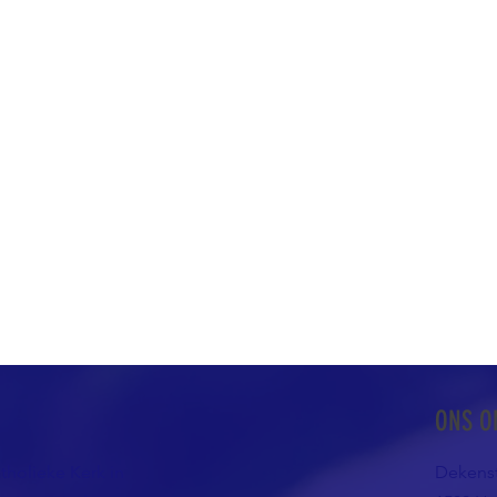
ONS O
atholieke Kerk in
Dekenst