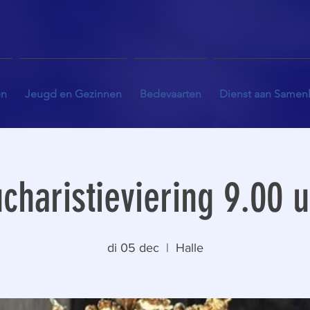
en
Jeugd en Gezinnen
Bedevaarten
Dienst aan Samen
charistieviering 9.00 
di 05 dec
  |  
Halle