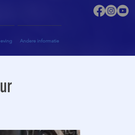
leving
Andere informatie
uur